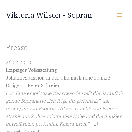
Zum
Inhalt
Viktoria Wilson - Sopran
springen
Presse
26.02.2018
Leipziger Volks­zeitung
Johan­nes­passion in der Thomas­kirche Leipzig
Dirigent : Peter Schreier
(…) „Eine emotionale Kehrt­wende stellt die darauf­fol­
gende Sopranarie „Ich folge dir gleich­falls‟ dar,
gesungen von Viktoria Wilson. Leuch­tende Freude
strahlt durch ihre voluminöse Höhe und die dunkler
einge­färbten perlenden Koloraturen.‟ (…)
von Katharina Stork