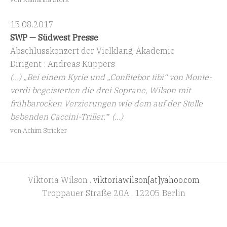
15.08.2017
SWP — Südwest Presse
Abschluss­konzert der Vielklang-Akademie
Dirigent : Andreas Küppers
(…) „Bei einem Kyrie und „Confi­tebor tibi“ von Monte­
verdi begeis­terten die drei Soprane, Wilson mit
frühba­rocken Verzie­rungen wie dem auf der Stelle
bebenden Caccini-Triller.‟ (…)
von Achim Stricker
Viktoria Wilson .
viktoriawilson[at]yahoo.com
Troppauer Straße 20A . 12205 Berlin