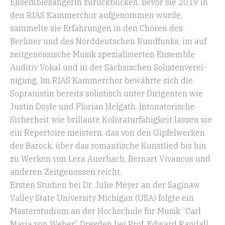
Ensem­ble­sän­gerin zurück­blicken. Bevor sie 2019 in
den RIAS Kammerchor aufge­nommen wurde,
sammelte sie Erfah­rungen in den Chören des
Berliner und des Norddeut­schen Rundfunks, im auf
zeitge­nös­sische Musik spezia­li­sierten Ensemble
Auditiv Vokal und in der Sächsi­schen Solis­ten­ver­ei­
nigung. Im RIAS Kammerchor bewährte sich die
Sopra­nistin bereits solis­tisch unter Dirigenten wie
Justin Doyle und Florian Helgath. Intona­to­rische
Sicherheit wie brillante Kolora­tur­fä­higkeit lassen sie
ein Reper­toire meistern, das von den Gipfel­werken
des Barock, über das roman­tische Kunstlied bis hin
zu Werken von Lera Auerbach, Bernart Vivancos und
anderen Zeitge­nossen reicht.
Ersten Studien bei Dr. Julie Meyer an der Saginaw
Valley State University Michigan (USA) folgte ein
Master­studium an der Hochschule für Musik “Carl
Maria von Weber” Dresden bei Prof. Edward Randall.