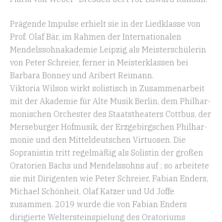
Prägende Impulse erhielt sie in der Liedklasse von
Prof. Olaf Bär, im Rahmen der Inter­na­tio­nalen
Mendels­sohn­aka­demie Leipzig als Meister­schü­lerin
von Peter Schreier, ferner in Meister­klassen bei
Barbara Bonney und Aribert Reimann.
Viktoria Wilson wirkt solis­tisch in Zusam­men­arbeit
mit der Akademie für Alte Musik Berlin, dem Philhar­
mo­ni­schen Orchester des Staats­theaters Cottbus, der
Merse­burger Hofmusik, der Erzge­birgschen Philhar­
monie und den Mittel­deut­schen Virtuosen. Die
Sopra­nistin tritt regel­mäßig als Solistin der großen
Oratorien Bachs und Mendels­sohns auf ; so arbeitete
sie mit Dirigenten wie Peter Schreier, Fabian Enders,
Michael Schönheit, Olaf Katzer und Ud Joffe
zusammen. 2019 wurde die von Fabian Enders
dirigierte Welter­stein­spielung des Orato­riums